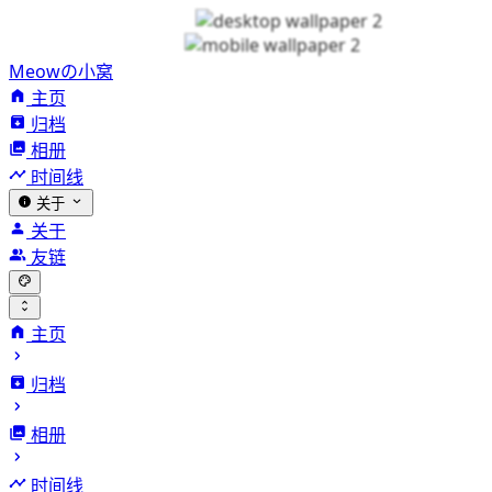
Meowの小窝
主页
归档
相册
时间线
关于
关于
友链
主页
归档
相册
时间线