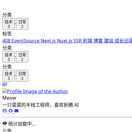
分类
技术
日常
3
2
标签
408
EventSource
Next.js
Nuxt.js
SSR
前端
博客
建站
成长记
分类
技术
日常
3
2
分类
技术
日常
3
2
Meow
一只菜菜的半栈工程师，喜欢折腾 AI
统计加载中...
公告