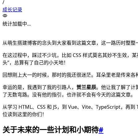
/
成长记录
统计加载中...
从萌生搭建博客的念头到大家看到这篇文章，这一路历时整整
在这过程中，踩过不少坑，比如 CSS 样式莫名其妙不生效，某
头”，总算有了自己的小天地！
回想刚上大一的时候，那时的我还很迷茫。耳朵里老是传来各种
幸运的是，我遇到了我的引路人，
贺兰星辰
。他让我了解了计
了无数弯路。没有他的指引，也许就不会有今天的这篇文章。
从学习 HTML、CSS 和 JS，到 Vue、Vite、TypeS
位读到这里的你们！
关于未来的一些计划和小期待
#