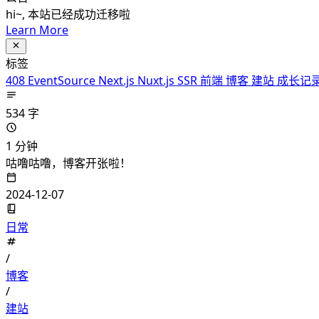
hi~, 本站已经成功迁移啦
Learn More
标签
408
EventSource
Next.js
Nuxt.js
SSR
前端
博客
建站
成长记
534 字
1 分钟
咕噜咕噜，博客开张啦！
2024-12-07
日常
/
博客
/
建站